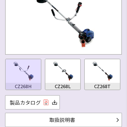
CZ268H
CZ268L
CZ268T
製品カタログ
取扱説明書