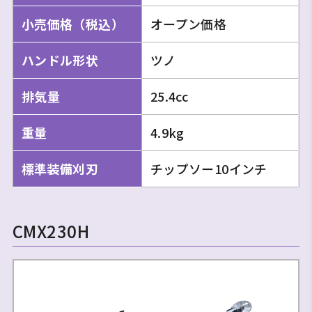
小売価格（税込）
オープン価格
ハンドル形状
ツノ
排気量
25.4cc
重量
4.9kg
標準装備刈刃
チップソー10インチ
CMX230H