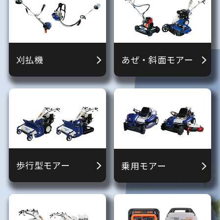
刈払機
あぜ・斜面モアー
歩行型モアー
乗用モアー